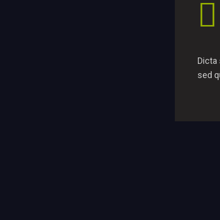
Dicta
sed qu