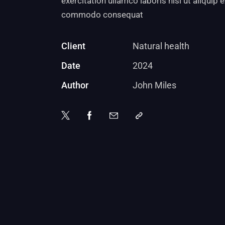
exercitation ullamco laboris nisi ut aliquip 
commodo consequat
Client
Natural health
Date
2024
Author
John Miles