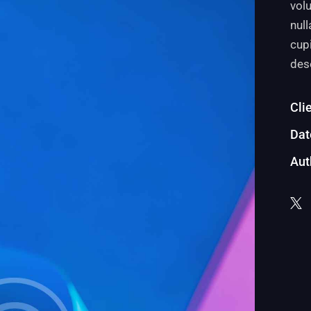
volu
null
cupi
des
Cli
Dat
Aut